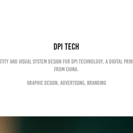
DPI Tech
tity and visual system design for DPI Technology, a digital pri
from China.
Graphic Design, Advertising, Branding